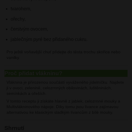
tvarohem,
ořechy,
čerstvým ovocem,
jablečným pyré bez přidaného cukru.
Pro ještě voňavější chuť přidejte do těsta trochu skořice nebo
vanilky.
Proč přidat vlákninu?
Vláknina je přirozenou součástí vyváženého jídelníčku. Najdete
ji v ovoci, zelenině, celozrnných obilovinách, luštěninách,
semínkách a ořeších.
V tomto receptu ji získáte hlavně z jablek, celozrnné mouky a
Multivlákninového nápoje. Díky tomu jsou lívance zajímavou
alternativou ke klasickým sladkým lívancům z bílé mouky.
Shrnutí