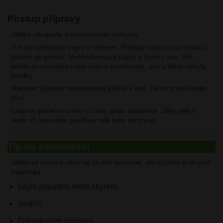
Postup přípravy
Jablka oloupejte a nastrouhejte nahrubo.
V míse vyšlehejte vejce s mlékem. Přidejte celozrnnou mouku,
prášek do pečiva, Multivlákninový nápoj a špetku soli. Vše
dobře promíchejte nebo krátce prošlehejte, aby v těstě nebyly
hrudky.
Nakonec přidejte nastrouhaná jablka a olej. Těsto promíchejte
lžící.
Lívance pečte na pánvi z obou stran dozlatova. Díky oleji v
těstě už nemusíte používat tolik tuku na pánvi.
Tip na servírování
Jablkové lívance chutnají skvěle samotné, ale můžete je doplnit
například:
bílým jogurtem nebo skyrem,
skořicí,
čekankovým sirupem,