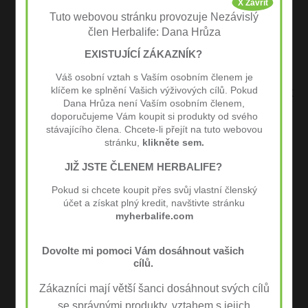
X Zavřít
Tuto webovou stránku provozuje Nezávislý
člen Herbalife: Dana Hrůza
EXISTUJÍCÍ ZÁKAZNÍK?
Váš osobní vztah s Vaším osobním členem je
Formula 1
Protein Drink Mix
klíčem ke splnění Vašich výživových cílů. Pokud
Dana Hrůza není Vaším osobním členem,
Vyvážené jídlo
Proteinový nápoj
doporučujeme Vám koupit si produkty od svého
Banán 550g
Vanilka 588g
stávajícího člena. Chcete-li přejít na tuto webovou
stránku,
klikněte sem.
Původní
Aktuální
1 620
Kč
1 033
Kč
1 690
Kč
JIŽ JSTE ČLENEM HERBALIFE?
cena
cena
PŘIDAT DO KOŠÍKU
PŘIDAT DO KOŠÍKU
byla:
je:
Pokud si chcete koupit přes svůj vlastní členský
1
1
účet a získat plný kredit, navštivte stránku
620 Kč.
033 Kč.
myherbalife.com
Dovolte mi pomoci Vám dosáhnout vašich
cílů.
Zákazníci mají větší šanci dosáhnout svých cílů
se správnými produkty, vztahem s jejich