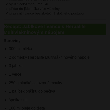
✔ využít celozrnnou mouku
✔ přidat do jídelníčku více vlákniny
✔ připravit lívance bez zbytečně složitého postupu
Recept: Jablkové lívance s Herbalife
Multivlákninovým nápojem
Suroviny
300 ml mléka
2 odměrky Herbalife Multivlákninového nápoje
3 jablka
1 vejce
250 g hladké celozrnné mouky
1 balíček prášku do pečiva
špetka soli
100 ml oleje do těsta