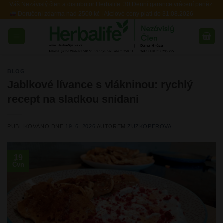
Váš Nezávislý člen a distributor Herbalife. 30 Denní garance vrácení peněz.
Přeskočit
Doručení zdarma nad 2500 kč | Akciové ceny platí do 31.08.2026
na
obsah
BLOG
Jablkové lívance s vlákninou: rychlý
recept na sladkou snídani
PUBLIKOVÁNO DNE
19. 6. 2026
AUTOREM
ZUZKOPEROVA
19
Čvn