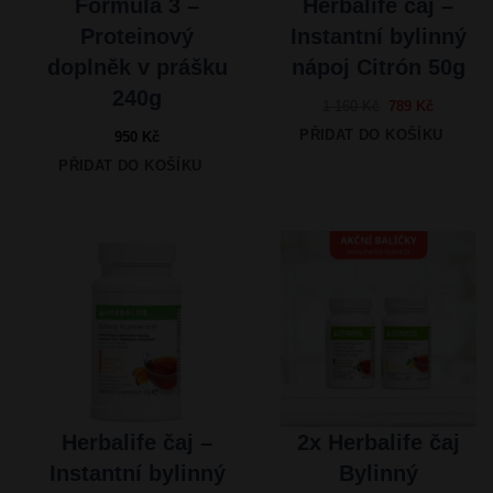
Formula 3 –
Herbalife čaj –
Proteinový
Instantní bylinný
doplněk v prášku
nápoj Citrón 50g
240g
Původní
Aktuální
1 160
Kč
789
Kč
cena
cena
PŘIDAT DO KOŠÍKU
950
Kč
byla:
je:
PŘIDAT DO KOŠÍKU
1
789 Kč.
160 Kč.
Herbalife čaj –
2x Herbalife čaj
Instantní bylinný
Bylinný