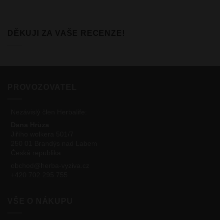
DĚKUJI ZA VAŠE RECENZE!
PROVOZOVATEL
Nezávislý člen Herbalife:
Dana Hrůza
Jiřího wolkera 501/7
250 01 Brandýs nad Labem
Česká republika
obchod@herba-vyziva.cz
+420 702 295 755
VŠE O NÁKUPU