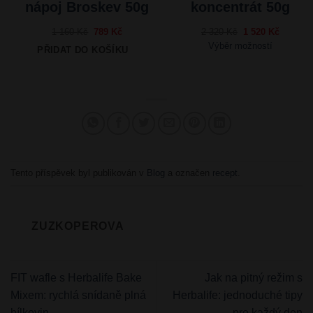
nápoj Broskev 50g
koncentrát 50g
Původní
Aktuální
Původní
Aktuální
1 160
Kč
789
Kč
2 320
Kč
1 520
Kč
cena
cena
cena
cena
Výběr možností
PŘIDAT DO KOŠÍKU
byla:
je:
byla:
je:
1
789 Kč.
2
1
160 Kč.
320 Kč.
520 Kč.
Tento příspěvek byl publikován v
Blog
a označen
recept
.
ZUZKOPEROVA
FIT wafle s Herbalife Bake
Jak na pitný režim s
Mixem: rychlá snídaně plná
Herbalife: jednoduché tipy
bílkovin
pro každý den