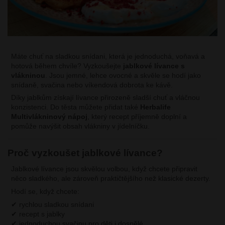
Máte chuť na sladkou snídani, která je jednoduchá, voňavá a
hotová během chvíle? Vyzkoušejte
jablkové lívance s
vlákninou
. Jsou jemné, lehce ovocné a skvěle se hodí jako
snídaně, svačina nebo víkendová dobrota ke kávě.
Díky jablkům získají lívance přirozeně sladší chuť a vláčnou
konzistenci. Do těsta můžete přidat také
Herbalife
Multivlákninový nápoj
, který recept příjemně doplní a
pomůže navýšit obsah vlákniny v jídelníčku.
Proč vyzkoušet jablkové lívance?
Jablkové lívance jsou skvělou volbou, když chcete připravit
něco sladkého, ale zároveň praktičtějšího než klasické dezerty.
Hodí se, když chcete:
✔ rychlou sladkou snídani
✔ recept s jablky
✔ jednoduchou svačinu pro děti i dospělé