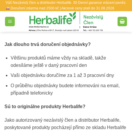
Váš Nezávislý člen a distributor Herbalife. 30 Denní garance vrácení peněz.
Přeskočit
Doručení zdarma nad 2500 kč | Akciové ceny platí do 31.08.2026
na
obsah
Jak dlouho trvá doručení objednávky?
Většinu produktů máme vždy na skladě, takže
odesíláme ještě v daný pracovní den
Vaši objednávku doručíme za 1 až 3 pracovní dny
O průběhu objednávky budete informováni na email,
případně telefonicky
Sú to originálne produkty Herbalife?
Jako autorizovaný nezávislý člen a distributor Herbalife,
poskytované produkty pocházejí přímo ze skladu Herbalife