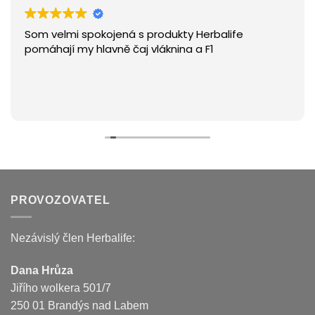
Som velmi spokojená s produkty Herbalife
pomáhají my hlavně čaj vláknina a F1
PROVOZOVATEL
Nezávislý člen Herbalife:
Dana Hrůza
Jiřího wolkera 501/7
250 01 Brandýs nad Labem