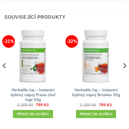
SOUVISEJÍCÍ PRODUKTY
-31%
-32%
Herbalife čaj – Instantní
Herbalife čaj – Instantní
bylinný nápoj Pravá chuť
bylinný nápoj Broskev 50g
čaje 50g
ní
Původní
Aktuální
Původní
Aktuální
1 160
Kč
799
Kč
1 160
Kč
789
Kč
cena
cena
cena
cena
byla:
je:
byla:
je:
PŘIDAT DO KOŠÍKU
PŘIDAT DO KOŠÍKU
1
799 Kč.
1
789 Kč.
.
160 Kč.
160 Kč.