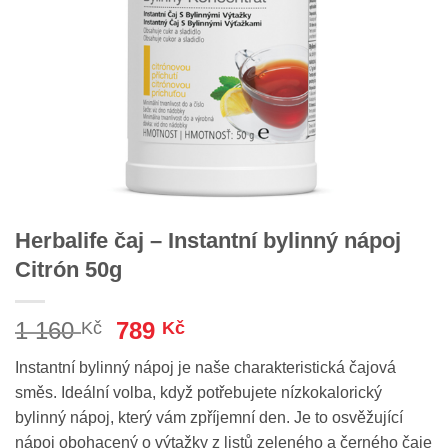
Herbalife čaj – Instantní bylinný nápoj
Citrón 50g
Původní
Aktuální
1 160
789
Kč
Kč
cena
cena
Instantní bylinný nápoj je naše charakteristická čajová
byla:
je:
směs. Ideální volba, když potřebujete nízkokalorický
1
789 Kč.
bylinný nápoj, který vám zpříjemní den. Je to osvěžující
160 Kč.
nápoj obohacený o výtažky z listů zeleného a černého čaje