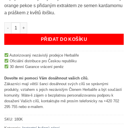
orange pekoe s přidaným extraktem ze semen kardamomu
a práškem z květů ibišku.
Herbalife čaj - Instantní bylinný nápoj Citrón 50g množství
PŘIDAT DO KOŠÍKU
Autorizovaný nezávislý prodejce Herbalife
Oficiální distribuce pro Českou republiku
30 denní Garance vrácení peněz
Dovolte mi pomoci Vám dosáhnout vašich cílů.
Zákazníci mají větší šanci dosáhnout svých cílů se správnými
produkty, vztahem s jejich nezávislým Členem Herbalife a být součástí
komunity. Máte-li zájem o bezplatnou personalizovanou podporu k
dosažení Vašich cílů, kontaktujte mě prosím telefonicky na +420 702
295 755 nebo e-mailem.
SKU:
180K